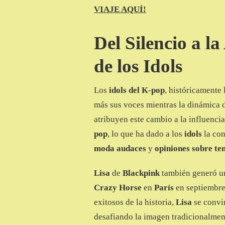
VIAJE AQUÍ!
Del Silencio a l
de los Idols
Los
idols del K-pop
, históricamente 
más sus voces mientras la dinámica de
atribuyen este cambio a la influencia
pop
, lo que ha dado a los
idols
la con
moda audaces
y
opiniones sobre te
Lisa
de
Blackpink
también generó un
Crazy Horse
en
París
en septiembr
exitosos de la historia,
Lisa
se convir
desafiando la imagen tradicionalmen