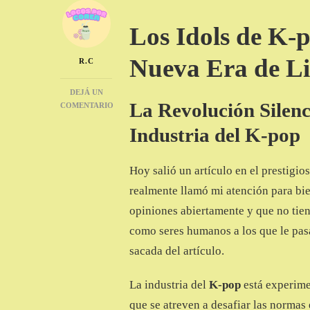
Los Idols de K-
Nueva Era de Li
R.C
DEJÁ UN
La Revolución Silen
COMENTARIO
EN
Industria del K-pop
LOS
IDOLS
DE
Hoy salió un artículo en el prestigi
K-
POP
realmente llamó mi atención para bie
ESTÁN
opiniones abiertamente y que no tien
HABLANDO
COMO
como seres humanos a los que le pasa
NUNCA
sacada del artículo.
ANTES!
La industria del
K-pop
está experime
que se atreven a desafiar las normas 