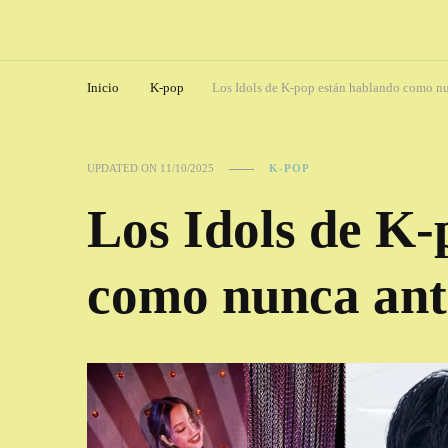
Inicio
K-pop
Los Idols de K-pop están hablando como nu
UPDATED ON
11/10/2025
K-POP
Los Idols de K-
como nunca ant