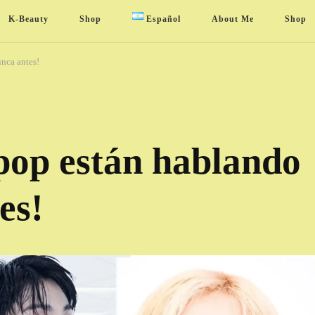
K-Beauty
Shop
Español
About Me
Shop
nca antes!
pop están hablando
es!