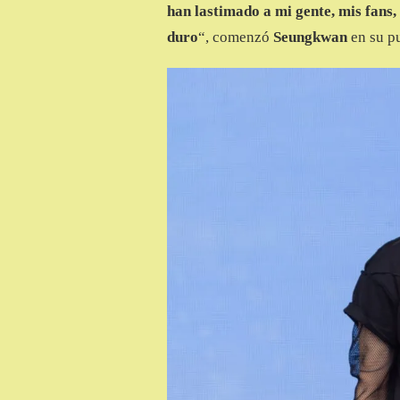
han lastimado a mi gente, mis fans,
duro
“, comenzó
Seungkwan
en su p