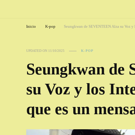
Inicio
K-pop
Seungkwan de SEVENTEEN Alza su Voz y lo
UPDATED ON
11/10/2025
K-POP
Seungkwan de
su Voz y los In
que es un mens