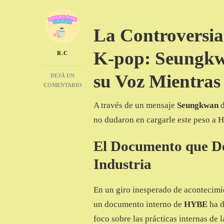
La Controversia 
K-pop: Seungk
R.C
su Voz Mientras
DEJÁ UN
COMENTARIO
EN
A través de un mensaje
Seungkwan
d
SEUNGKWAN
DE
no dudaron en cargarle este peso a 
SEVENTEEN
ALZA
El Documento que De
SU
VOZ
Industria
Y
LOS
INTERNAUTAS
En un giro inesperado de acontecimie
PIENSAN
QUE
un documento interno de
HYBE
ha 
ES
foco sobre las prácticas internas de 
UN