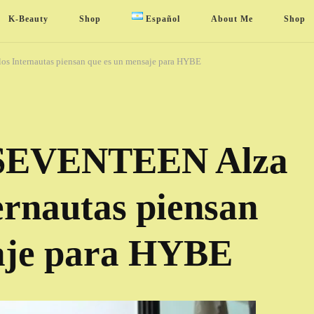
K-Beauty
Shop
Español
About Me
Shop
s Internautas piensan que es un mensaje para HYBE
 SEVENTEEN Alza
ternautas piensan
aje para HYBE