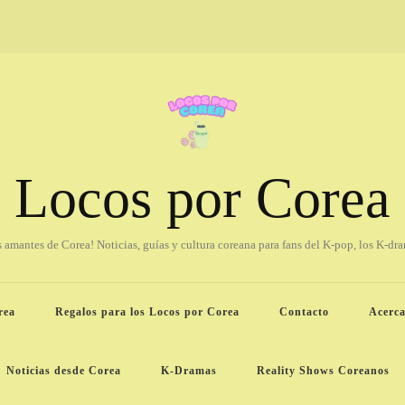
Locos por Corea
os amantes de Corea! Noticias, guías y cultura coreana para fans del K-pop, los K-dr
rea
Regalos para los Locos por Corea
Contacto
Acerca
Noticias desde Corea
K-Dramas
Reality Shows Coreanos