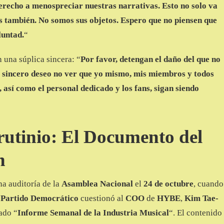
erecho a menospreciar nuestras narrativas. Esto no solo va
as también. No somos sus objetos. Espero que no piensen que
luntad.
“
 una súplica sincera: “
Por favor, detengan el daño del que no
 sincero deseo no ver que yo mismo, mis miembros y todos
 así como el personal dedicado y los fans, sigan siendo
utinio: El Documento del
n
na auditoría de la
Asamblea Nacional
el
24 de octubre
, cuando
l
Partido Democrático
cuestionó al
COO
de
HYBE
,
Kim Tae-
ado “
Informe Semanal de la Industria Musical
“. El contenido