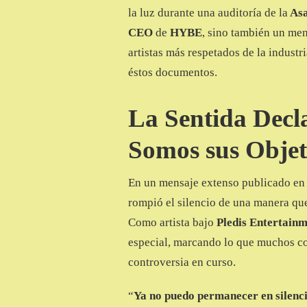
MENSAJE
la luz durante una auditoría de la
Asa
PARA
CEO
de
HYBE
, sino también un men
HYBE
artistas más respetados de la industr
éstos documentos.
La Sentida Dec
Somos sus Objet
En un mensaje extenso publicado en 
rompió el silencio de una manera q
Como artista bajo
Pledis Entertainm
especial, marcando lo que muchos con
controversia en curso.
“
Ya no puedo permanecer en silenc