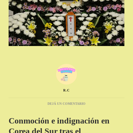
R.C
EN
DEJÁ UN COMENTARIO
UNA
MAESTRA
Conmoción e indignación en
APUÑALA
A
Corea del Sur tras el
UNA