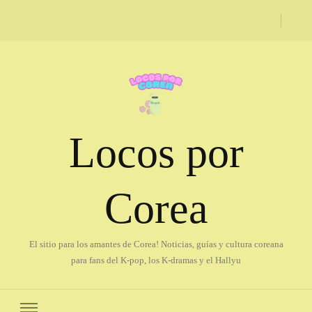
Locos por
Corea
El sitio para los amantes de Corea! Noticias, guías y cultura coreana
para fans del K-pop, los K-dramas y el Hallyu