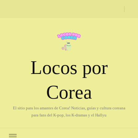
Locos por
Corea
El sitio para los amantes de Corea! Noticias, guías y cultura coreana
para fans del K-pop, los K-dramas y el Hallyu