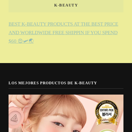
K-BEAUTY
BEST K-BEAUTY PRODUCTS AT THE BEST PRICE
AND WORLDWIDE FREE SHIPPIN IF YOU SPEND
$60 😍🛩️🌏
LOS MEJORES PRODUCTOS DE K-BEAUTY