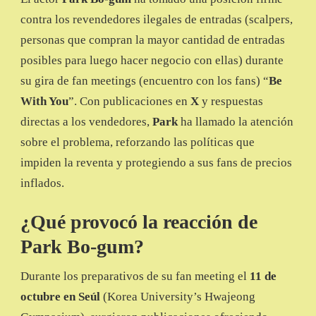
DECLARA
contra los revendedores ilegales de entradas (scalpers,
LA
personas que compran la mayor cantidad de entradas
GUERRA
CONTRA
posibles para luego hacer negocio con ellas) durante
LA
su gira de fan meetings (encuentro con los fans) “
Be
REVENTA
DE
With You
”. Con publicaciones en
X
y respuestas
TICKETS
directas a los vendedores,
Park
ha llamado la atención
sobre el problema, reforzando las políticas que
impiden la reventa y protegiendo a sus fans de precios
inflados.
¿Qué provocó la reacción de
Park Bo-gum?
Durante los preparativos de su fan meeting el
11 de
octubre en Seúl
(Korea University’s Hwajeong