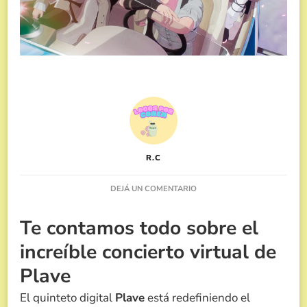
R.C
EN
DEJÁ UN COMENTARIO
PLAVE:
CUANDO
Te contamos todo sobre el
LO
DIGITAL
increíble concierto virtual de
SE
VUELVE
Plave
REAL
El quinteto digital
Plave
está redefiniendo el