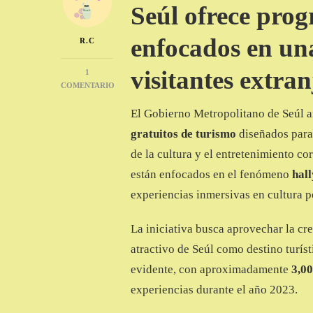
Seúl ofrece prog
enfocados en una
R.C
visitantes extran
1
COMENTARIO
EN
El Gobierno Metropolitano de Seúl a
PROGRAMAS
GRATUITOS
gratuitos de turismo
diseñados para
DE
TURISMO
de la cultura y el entretenimiento c
EN
están enfocados en el fenómeno
hal
SEÚL
AL
experiencias inmersivas en cultura po
ESTILO
HALLYU
La iniciativa busca aprovechar la cre
atractivo de Seúl como destino turíst
evidente, con aproximadamente
3,0
experiencias durante el año 2023.