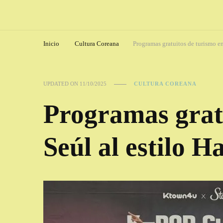
Inicio
Cultura Coreana
Programas gratuitos de turismo en
UPDATED ON
11/10/2025
CULTURA COREANA
Programas gratu
Seúl al estilo H