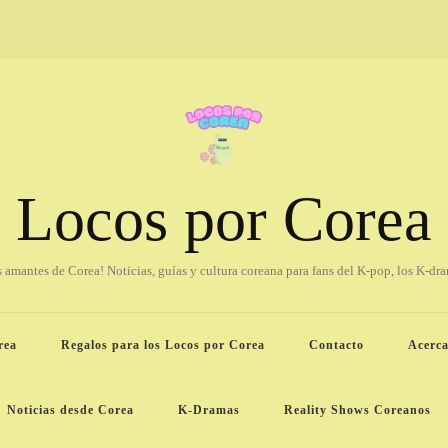
Locos por Corea
os amantes de Corea! Noticias, guías y cultura coreana para fans del K-pop, los K-dr
rea
Regalos para los Locos por Corea
Contacto
Acerca
Noticias desde Corea
K-Dramas
Reality Shows Coreanos