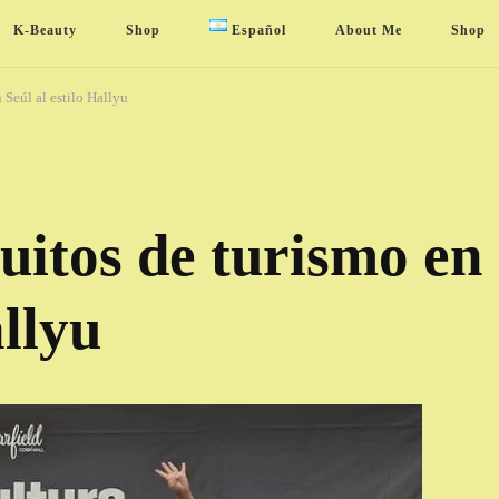
K-Beauty
Shop
Español
About Me
Shop
 Seúl al estilo Hallyu
itos de turismo en
allyu