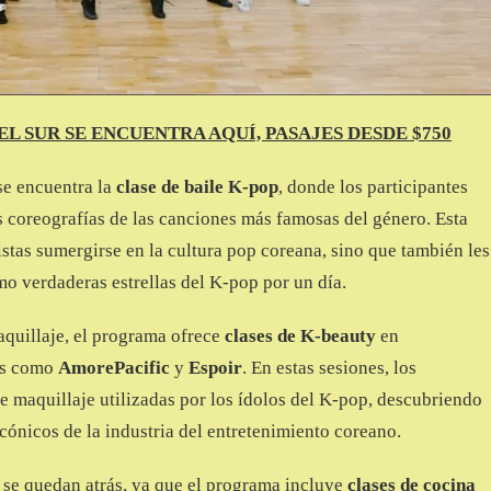
L SUR SE ENCUENTRA AQUÍ, PASAJES DESDE $750
se encuentra la
clase de baile K-pop
, donde los participantes
s coreografías de las canciones más famosas del género. Esta
istas sumergirse en la cultura pop coreana, sino que también les
mo verdaderas estrellas del K-pop por un día.
maquillaje, el programa ofrece
clases de K-beauty
en
as como
AmorePacific
y
Espoir
. En estas sesiones, los
de maquillaje utilizadas por los ídolos del K-pop, descubriendo
icónicos de la industria del entretenimiento coreano.
 se quedan atrás, ya que el programa incluye
clases de cocina