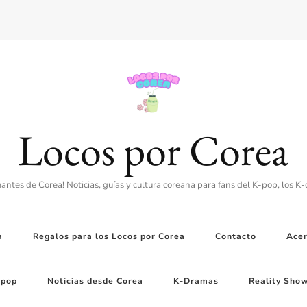
Locos por Corea
amantes de Corea! Noticias, guías y cultura coreana para fans del K-pop, los K
a
Regalos para los Locos por Corea
Contacto
Acer
-pop
Noticias desde Corea
K-Dramas
Reality Sho