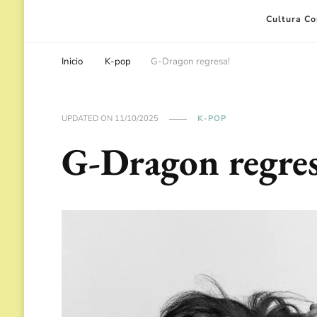
Cultura C
Inicio
K-pop
G-Dragon regresa!
UPDATED ON
11/10/2025
K-POP
G-Dragon regres