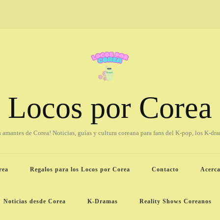
Locos por Corea
os amantes de Corea! Noticias, guías y cultura coreana para fans del K-pop, los K-dr
rea
Regalos para los Locos por Corea
Contacto
Acerca
Noticias desde Corea
K-Dramas
Reality Shows Coreanos