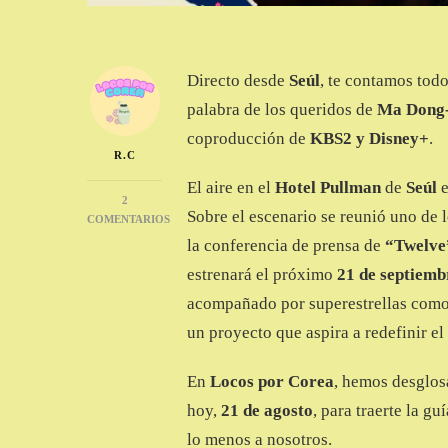
Directo desde
Seúl
, te contamos todo
palabra de los queridos de
Ma Dong
coproducción de
KBS2 y Disney+
.
R.C
El aire en el
Hotel Pullman
de
Seúl
e
2
Sobre el escenario se reunió uno de 
COMENTARIOS
EN
la conferencia de prensa de
“Twelve
EL
estrenará el próximo
21 de septiemb
K-
DRAMA
acompañado por superestrellas com
TWELVE,
un proyecto que aspira a redefinir el
12,
Y
UN
En
Locos por Corea
, hemos desglos
ELENCO
hoy,
21 de agosto
, para traerte la g
DE
DIOSES
lo menos a nosotros.