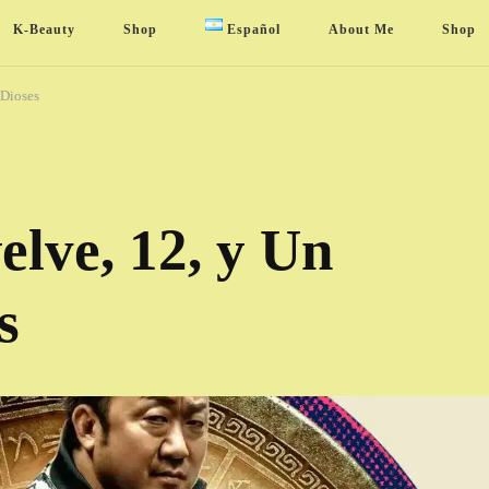
K-Beauty
Shop
Español
About Me
Shop
 Dioses
lve, 12, y Un
s