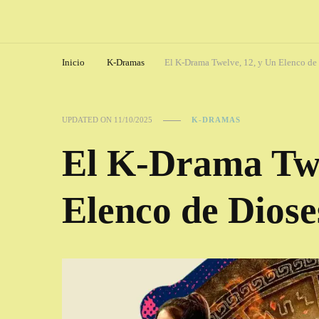
Inicio
K-Dramas
El K-Drama Twelve, 12, y Un Elenco de
UPDATED ON
11/10/2025
K-DRAMAS
El K-Drama Twe
Elenco de Diose