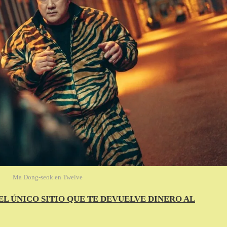
Ma Dong-seok en Twelve
EL ÚNICO SITIO QUE TE DEVUELVE DINERO AL