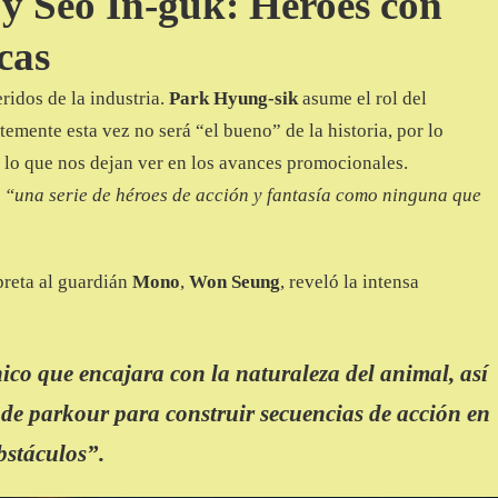
y Seo In-guk: Héroes con
cas
eridos de la industria.
Park Hyung-sik
asume el rol del
temente esta vez no será “el bueno” de la historia, por lo
 lo que nos dejan ver en los avances promocionales.
o
“una serie de héroes de acción y fantasía como ninguna que
rpreta al guardián
Mono
,
Won Seung
, reveló la intensa
co que encajara con la naturaleza del animal, así
de parkour para construir secuencias de acción en
bstáculos”.