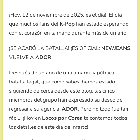
TERMINÓ
LA
¡Hoy, 12 de noviembre de 2025, es el día! ¡El día
GUERRA,
NEWJEANS
que muchos fans del
K-Pop
han estado esperando
VUELVE
con el corazón en la mano durante más de un año!
A
ADOR,
LAS
¡SE ACABÓ LA BATALLA! ¡ES OFICIAL:
NEWJEANS
5
VUELVE A
ADOR
!
MIEMBROS
CONFIRMARON
SU
Después de un año de una amarga y pública
REGRESO
batalla legal, que como sabes, hemos estado
siguiendo de cerca desde este blog, las cinco
miembros del grupo han expresado su deseo de
regresar a su agencia,
ADOR
. Pero no todo fue tan
fácil…¡Hoy en
Locos por Corea
te contamos todos
los detalles de este día de infarto!