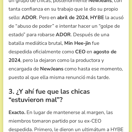
un grupo de chicas, posteriormente
NewJeans
, con
tanta confianza en su trabajo que le dio su propio
sello:
ADOR
. Pero en
abril de 2024
,
HYBE
la acusó
de “abuso de poder” e intentar hacer un “golpe de
estado” para robarse
ADOR
. Después de una
batalla mediática brutal,
Min Hee-jin
fue
despedida oficialmente como
CEO
en
agosto de
2024
, pero la dejaron como la productora y
encargada de
NewJeans
como hasta ese momento,
puesto al que ella misma renunció más tarde.
3. ¿Y ahí fue que las chicas
“estuvieron mal”?
Exacto.
En lugar de mantenerse al margen, las
miembros tomaron partido por su ex-CEO
despedida. Primero, le dieron un ultimátum a HYBE