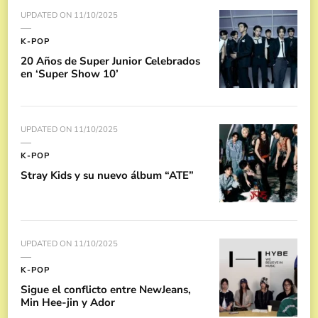
UPDATED ON
11/10/2025
K-POP
20 Años de Super Junior Celebrados
en ‘Super Show 10’
UPDATED ON
11/10/2025
K-POP
Stray Kids y su nuevo álbum “ATE”
UPDATED ON
11/10/2025
K-POP
Sigue el conflicto entre NewJeans,
Min Hee-jin y Ador