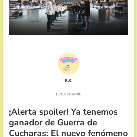
R.C
EN
1 COMENTARIO
¡ALERTA
SPOILER!
¡Alerta spoiler! Ya tenemos
YA
TENEMOS
ganador de Guerra de
GANADOR
DE
Cucharas: El nuevo fenómeno
GUERRA