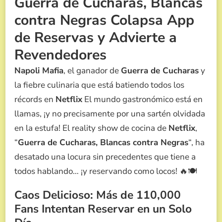
Guerra de Cucharas, Blancas
POR
NAPOLI
contra Negras Colapsa App
MAFIA,
de Reservas y Advierte a
EL
GANADOR
Revendedores
DE
GUERRA
Napoli Mafia
, el ganador de
Guerra de Cucharas
y
DE
CUCHARAS
la fiebre culinaria que está batiendo todos los
récords en
Netflix
El mundo gastronómico está en
llamas, ¡y no precisamente por una sartén olvidada
en la estufa! El reality show de cocina de
Netflix
,
“
Guerra de Cucharas, Blancas contra Negras
“, ha
desatado una locura sin precedentes que tiene a
todos hablando… ¡y reservando como locos! 🔥🍽️
Caos Delicioso: Más de 110,000
Fans Intentan Reservar en un Solo