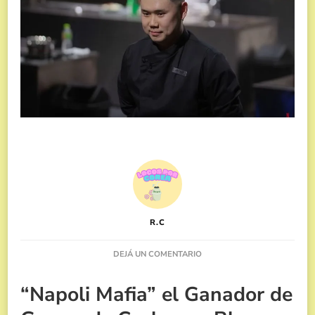
R.C
EN
DEJÁ UN COMENTARIO
COLAPSA
APP
“Napoli Mafia” el Ganador de
DE
RESERVAS