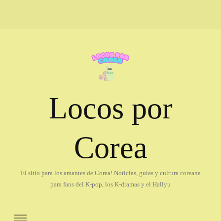
Locos por
Corea
El sitio para los amantes de Corea! Noticias, guías y cultura coreana
para fans del K-pop, los K-dramas y el Hallyu