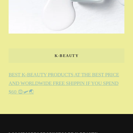
K-BEAUTY
BEST K-BEAUTY PRODUCTS AT THE BEST PRICE
AND WORLDWIDE FREE SHIPPIN IF YOU SPEND
$60 😍🛩️🌏