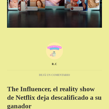
R.C
EN
DEJÁ UN COMENTARIO
EL
GANADOR
The Influencer, el reality show
DEL
REALITY
de Netflix deja descalificado a su
“THE
INFLUENCER”
ganador
FILTRA