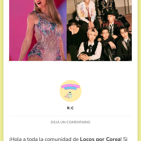
R.C
EN
DEJÁ UN COMENTARIO
TAYLOR
SWIFT
¡Hola a toda la comunidad de
Locos por Corea
! Si
Y