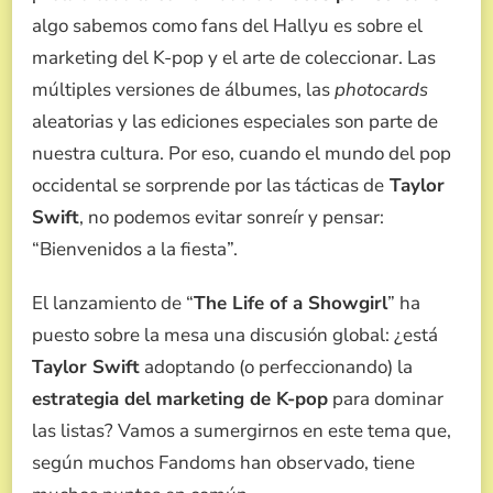
SU
algo sabemos como fans del Hallyu es sobre el
NUEVO
marketing del K-pop y el arte de coleccionar. Las
ÁLBUM
DESATAN
múltiples versiones de álbumes, las
photocards
EL
aleatorias y las ediciones especiales son parte de
DEBATE:
¿ESTÁ
nuestra cultura. Por eso, cuando el mundo del pop
USANDO
occidental se sorprende por las tácticas de
Taylor
LA
ESTRATEGIA
Swift
, no podemos evitar sonreír y pensar:
DE
“Bienvenidos a la fiesta”.
MARKETING
DEL
K-
El lanzamiento de “
The Life of a Showgirl
” ha
POP?
puesto sobre la mesa una discusión global: ¿está
Taylor Swift
adoptando (o perfeccionando) la
estrategia del marketing de K-pop
para dominar
las listas? Vamos a sumergirnos en este tema que,
según muchos Fandoms han observado, tiene