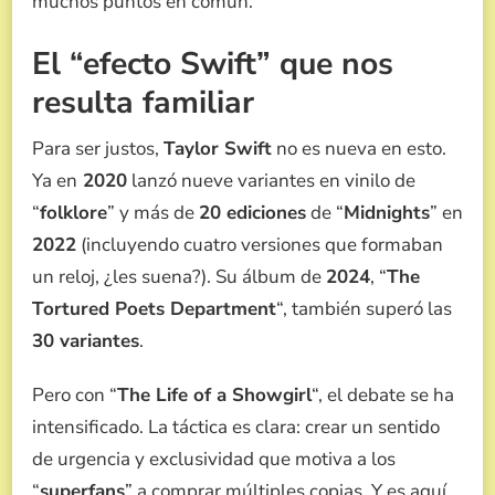
muchos puntos en común.
El “efecto Swift” que nos
resulta familiar
Para ser justos,
Taylor Swift
no es nueva en esto.
Ya en
2020
lanzó nueve variantes en vinilo de
“
folklore
” y más de
20 ediciones
de “
Midnights
” en
2022
(incluyendo cuatro versiones que formaban
un reloj, ¿les suena?). Su álbum de
2024
, “
The
Tortured Poets Department
“, también superó las
30 variantes
.
Pero con “
The Life of a Showgirl
“, el debate se ha
intensificado. La táctica es clara: crear un sentido
de urgencia y exclusividad que motiva a los
“
superfans
” a comprar múltiples copias. Y es aquí