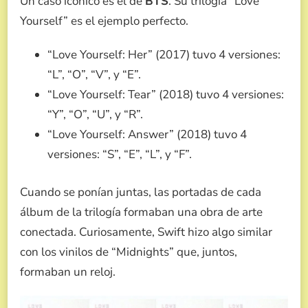
Un caso icónico es el de
BTS
. Su trilogía “Love
Yourself” es el ejemplo perfecto.
“Love Yourself: Her” (2017) tuvo 4 versiones:
“L”, “O”, “V”, y “E”.
“Love Yourself: Tear” (2018) tuvo 4 versiones:
“Y”, “O”, “U”, y “R”.
“Love Yourself: Answer” (2018) tuvo 4
versiones: “S”, “E”, “L”, y “F”.
Cuando se ponían juntas, las portadas de cada
álbum de la trilogía formaban una obra de arte
conectada. Curiosamente, Swift hizo algo similar
con los vinilos de “Midnights” que, juntos,
formaban un reloj.